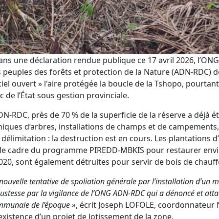
ans une déclaration rendue publique ce 17 avril 2026, l’ON
s peuples des forêts et protection de la Nature (ADN-RDC)
ciel ouvert » l'aire protégée la boucle de la Tshopo, pourtan
 de l’État sous gestion provinciale.
N-RDC, près de 70 % de la superficie de la réserve a déjà ét
iques d’arbres, installations de champs et de campements
délimitation : la destruction est en cours. Les plantations d
 le cadre du programme PIREDD-MBKIS pour restaurer envi
020, sont également détruites pour servir de bois de chauff
ouvelle tentative de spoliation générale par l’installation d’un ma
justesse par la vigilance de l’ONG ADN-RDC qui a dénoncé et att
ommunale de l’époque »
, écrit Joseph LOFOLE, coordonnateur N
existence d’un projet de lotissement de la zone.