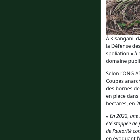
À Kisangani, d
la Défense de
spoliation « à 
domaine public
Selon l’ONG AD
Coupes anarch
des bornes de 
en place dans
hectares, en 2
« En 2022, une n
été stoppée de 
de l’autorité c
en évoquant l’