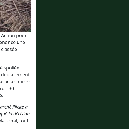
G Action pour
 dénonce une
t classée
é spoliée.
, déplacement
’acacias, mises
ron 30
e.
rché illicite a
aqué la décision
ational, tout