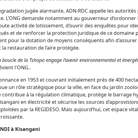
égradation jugée alarmante, ADN-RDC appelle les autorités 
ce. L’ONG demande notamment au gouverneur d’ordonner l
ute activité de lotissement, d’ouvrir des enquêtes pour iden
ués et de renforcer la protection juridique de ce domaine pu
ent pour la dotation de moyens conséquents afin d’assurer 
 la restauration de l’aire protégée.
la boucle de la Tshopo engage l’avenir environnemental et énergé
vient l'ONG..
nnance en 1953 et couvrant initialement près de 400 hectar
oue un rôle stratégique pour la ville, en face du jardin zool
e contribue à la régulation climatique, protège le barrage h
isangani en électricité et sécurise les sources d’approvisi
ploitées par la REGIDESO. Mais aujourd’hui, cet espace vita
roissante.
NDI à Kisangani