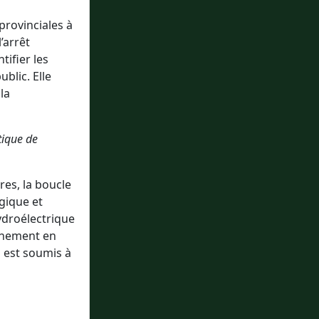
provinciales à
’arrêt
tifier les
blic. Elle
la
tique de
es, la boucle
ogique et
ydroélectrique
onnement en
l est soumis à