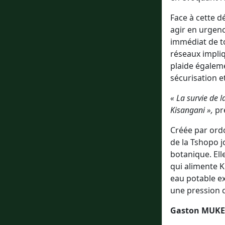
Face à cette d
agir en urgen
immédiat de to
réseaux impliq
plaide égalem
sécurisation et
« La survie de 
Kisangani »,
pré
Créée par ordo
de la Tshopo j
botanique. Ell
qui alimente K
eau potable ex
une pression c
Gaston MUKE