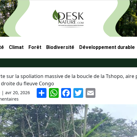
té
Climat
Forêt
Biodiversité
Développement durable
ncipale
rte sur la spoliation massive de la boucle de la Tshopo, aire
ve droite du fleuve Congo
S
W
F
T
E
e |
avr 20, 2026
h
h
a
w
m
entaires
ar
at
c
itt
ai
e
s
e
er
l
A
b