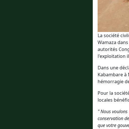
La société ci
Wamaza dans l
autorités Cong
l'exploitation
Dans une décla
Kabambare à Ma
hémorragie de 
Pour la sociét
locales bénéfi
" Nous voulons 
conservation de
que votre gouve