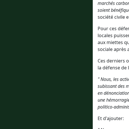
marchés carbone
soient bénéfiqu
société civil
Pour ces défe
locales puiss
aux miettes que
sociale après a
Ces derniers o
la défense de 
" Nous, les act
subissant des m
en dénonciation
une hémorragie d
politico-adminis
Et d'ajouter: