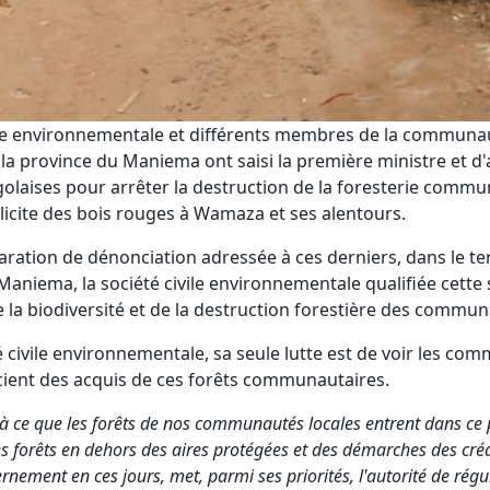
vile environnementale et différents membres de la communa
a province du Maniema ont saisi la première ministre et d'
olaises pour arrêter la destruction de la foresterie commu
 illicite des bois rouges à Wamaza et ses alentours.
ration de dénonciation adressée à ces derniers, dans le ter
niema, la société civile environnementale qualifiée cette s
la biodiversité et de la destruction forestière des commun
é civile environnementale, sa seule lutte est de voir les c
cient des acquis de ces forêts communautaires.
à ce que les forêts de nos communautés locales entrent dans ce
s forêts en dehors des aires protégées et des démarches des cré
rnement en ces jours, met, parmi ses priorités, l'autorité de régu