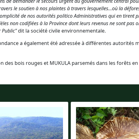
ons de demander le secours urgent du gouvernement central pou
ravers le soutien à nos plaintes à travers lesquelles...où la défore
omplicité de nos autorités politico Administratives qui en tirent pr
lèles non codifiées à la Province dont leurs revenus ne sont pas o
 Public"
dit la société civile environnementale.
ondance a également été adressée à différentes autorités 
on des bois rouges et MUKULA parsemés dans les forêts en 