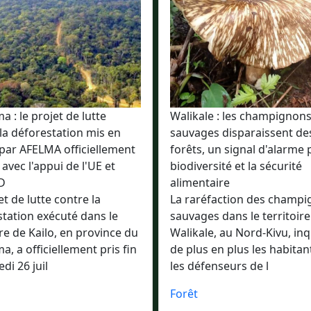
 : le projet de lutte
Walikale : les champignon
la déforestation mis en
sauvages disparaissent de
par AFELMA officiellement
forêts, un signal d'alarme 
 avec l'appui de l'UE et
biodiversité et la sécurité
D
alimentaire
et de lutte contre la
La raréfaction des champ
tation exécuté dans le
sauvages dans le territoire
ire de Kailo, en province du
Walikale, au Nord-Kivu, inq
, a officiellement pris fin
de plus en plus les habitan
di 26 juil
les défenseurs de l
Forêt