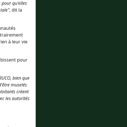
 pour qu'elles
iale"
, dit la
unautés
ntrairement
ien à leur vie
ubissent pour
ARUCO, bien que
d'être muselés
loitants créent
ec les autorités