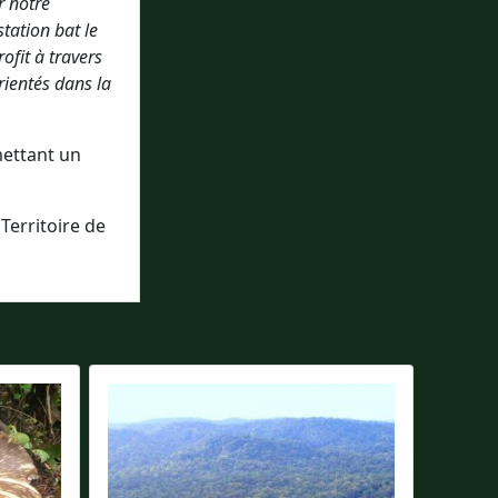
r notre
station bat le
ofit à travers
rientés dans la
mettant un
Territoire de