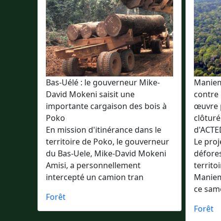
Bas-Uélé : le gouverneur Mike-
Maniema
David Mokeni saisit une
contre 
importante cargaison des bois à
œuvre 
Poko
clôturé
En mission d'itinérance dans le
d'ACTE
territoire de Poko, le gouverneur
Le proj
du Bas-Uele, Mike-David Mokeni
défores
Amisi, a personnellement
territo
intercepté un camion tran
Maniema
ce same
Forêt
Forêt