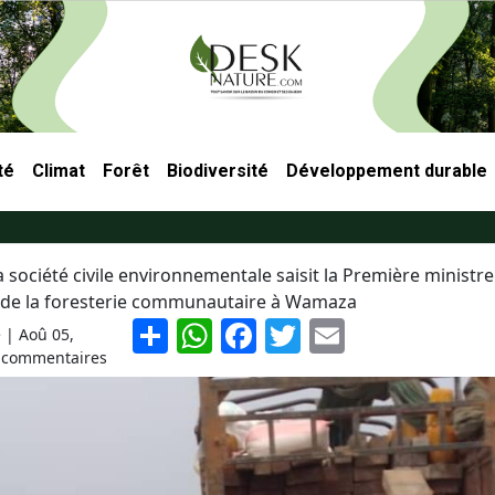
té
Climat
Forêt
Biodiversité
Développement durable
ncipale
 société civile environnementale saisit la Première ministr
n de la foresterie communautaire à Wamaza
S
W
F
T
E
e |
Aoû 05,
h
h
a
w
m
 commentaires
ar
at
c
itt
ai
e
s
e
er
l
A
b