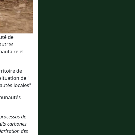
uté de
autres
nautaire et
ritoire de
ituation de "
autés locales".
ommunautés
 processus de
dits carbones
larisation des