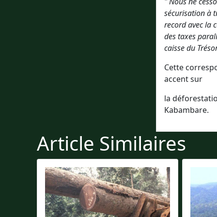
" Nous ne cess
sécurisation à t
record avec la c
des taxes paral
caisse du Trésor
Cette corresp
accent sur
la déforestati
Kabambare.
Article Similaires