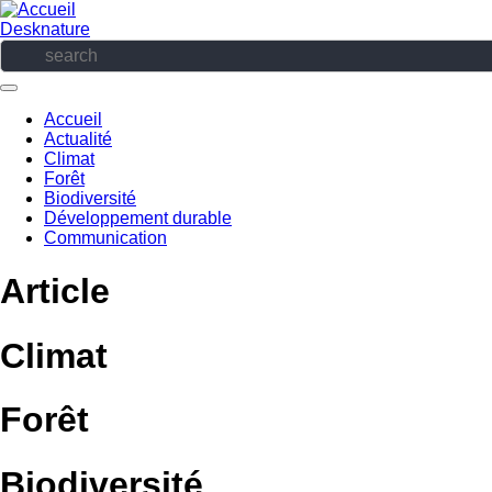
Aller
au
Desknature
contenu
principal
Accueil
Actualité
Navigation
Climat
principale
Forêt
Biodiversité
Développement durable
Communication
Article
Climat
Forêt
Biodiversité