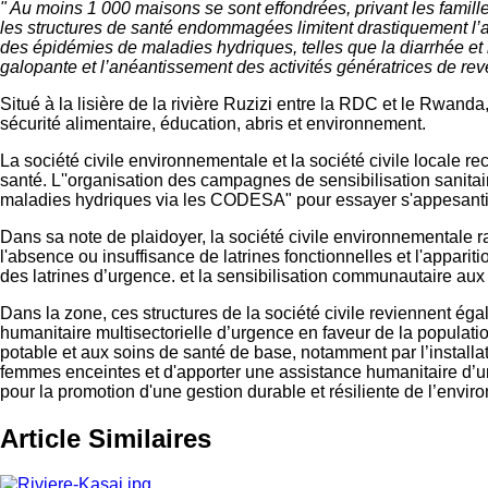
" Au moins 1 000 maisons se sont effondrées, privant les famille
les structures de santé endommagées limitent drastiquement l’ac
des épidémies de maladies hydriques, telles que la diarrhée et l
galopante et l’anéantissement des activités génératrices de re
Situé à la lisière de la rivière Ruzizi entre la RDC et le Rwan
sécurité alimentaire, éducation, abris et environnement.
La société civile environnementale et la société civile locale 
santé. L''organisation des campagnes de sensibilisation sanitai
maladies hydriques via les CODESA" pour essayer s'appesantir 
Dans sa note de plaidoyer, la société civile environnementale r
l'absence ou insuffisance de latrines fonctionnelles et l'appa
des latrines d’urgence. et la sensibilisation communautaire au
Dans la zone, ces structures de la société civile reviennent éga
humanitaire multisectorielle d’urgence en faveur de la populati
potable et aux soins de santé de base, notamment par l’installa
femmes enceintes et d'apporter une assistance humanitaire d’urg
pour la promotion d'une gestion durable et résiliente de l’envi
Article Similaires