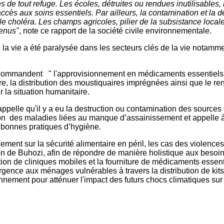
s de tout refuge. Les écoles, détruites ou rendues inutilisables,
cès aux soins essentiels. Par ailleurs, la contamination et la 
e choléra. Les champs agricoles, pilier de la subsistance locale
venus"
, note ce rapport de la société civile environnementale.
da, la vie a été paralysée dans les secteurs clés de la vie nota
recommandent " l'approvisionnement en médicaments essentiels et
re, la distribution des moustiquaires imprégnées ainsi que le r
la situation humanitaire.
appelle qu'il y a eu la destruction ou contamination des sources
rition des maladies liées au manque d’assainissement et appelle
x bonnes pratiques d’hygiène.
lement sur la sécurité alimentaire en péril, les cas des violenc
on de Buhozi, afin de répondre de manière holistique aux besoin
tion de cliniques mobiles et la fourniture de médicaments essent
ence aux ménages vulnérables à travers la distribution de kits 
ronnement pour atténuer l'impact des futurs chocs climatiques s