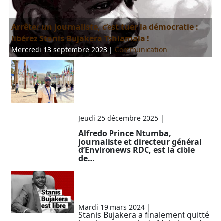
Arrêter un journaliste, c’est tuer la démocratie :
libérez Stanis Bujakera Tshiamala !
Mercredi 13 septembre 2023
|
Communication
Menaces contre un
journaliste
environnemental en RDC :
un homme d’affaires belge
en cause
Jeudi 25 décembre 2025
|
Communication
Alfredo Prince Ntumba,
journaliste et directeur général
d’Environews RDC, est la cible
de…
RDC: Stanis Bujakera a
finalement quitté la prison
de Makala
Mardi 19 mars 2024
|
Communication
Stanis Bujakera a finalement quitté