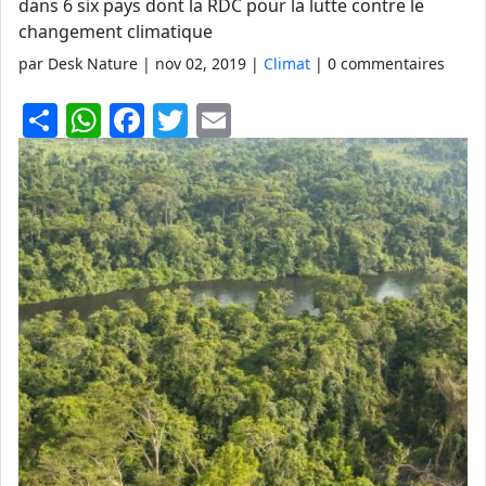
dans 6 six pays dont la RDC pour la lutte contre le
changement climatique
par Desk Nature |
nov 02, 2019
|
Climat
| 0 commentaires
S
W
F
T
E
h
h
a
w
m
ar
at
c
itt
ai
e
s
e
er
l
A
b
p
o
p
o
k