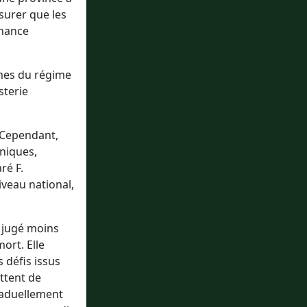
surer que les
rnance
rmes du régime
sterie
 Cependant,
niques,
ré F.
veau national,
 jugé moins
ort. Elle
 défis issus
ttent de
graduellement