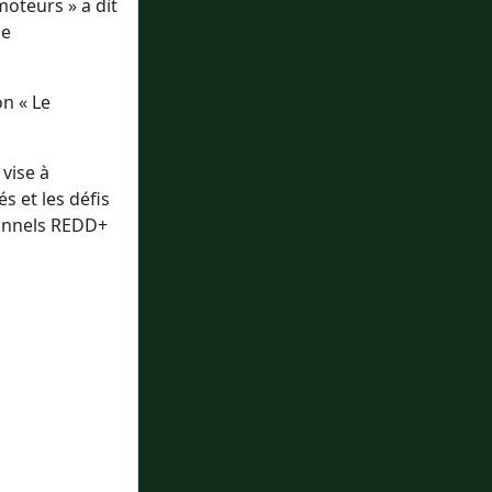
moteurs » a dit
de
on « Le
vise à
s et les défis
ionnels REDD+