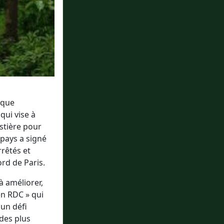
ique
ui vise à
estière pour
 pays a signé
rrêtés et
rd de Paris.
à améliorer,
en RDC » qui
 un défi
 des plus