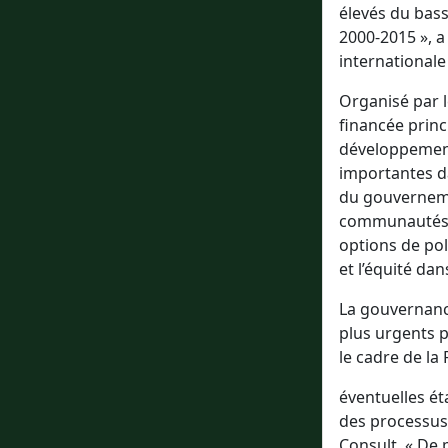
élevés du bass
2000-2015 », a
internationale
Organisé par 
financée prin
développement
importantes d
du gouvernemen
communautés lo
options de poli
et l’équité da
La gouvernance
plus urgents p
le cadre de la
éventuelles ét
des processus 
Consult. « De 