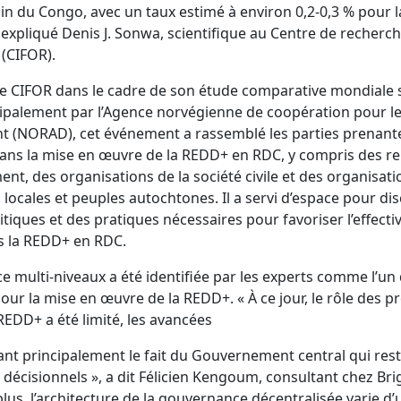
in du Congo, avec un taux estimé à environ 0,2-0,3 % pour 
 expliqué Denis J. Sonwa, scientifique au Centre de recherch
 (CIFOR).
le CIFOR dans le cadre de son étude comparative mondiale 
cipalement par l’Agence norvégienne de coopération pour l
 (NORAD), cet événement a rassemblé les parties prenante
ans la mise en œuvre de la REDD+ en RDC, y compris des r
t, des organisations de la société civile et des organisati
cales et peuples autochtones. Il a servi d’espace pour dis
tiques et des pratiques nécessaires pour favoriser l’effectivit
ns la REDD+ en RDC.
 multi-niveaux a été identifiée par les experts comme l’un 
our la mise en œuvre de la REDD+. « À ce jour, le rôle des p
 REDD+ a été limité, les avancées
ant principalement le fait du Gouvernement central qui res
décisionnels », a dit Félicien Kengoum, consultant chez Br
plus, l’architecture de la gouvernance décentralisée varie d