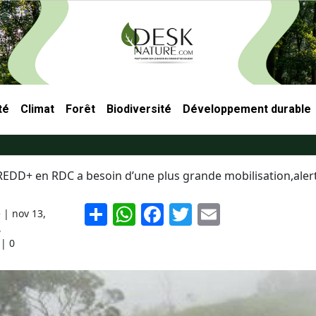
té
Climat
Forêt
Biodiversité
Développement durable
ncipale
REDD+ en RDC a besoin d’une plus grande mobilisation,alert
S
W
F
T
E
e |
nov 13,
h
h
a
w
m
,
| 0
ar
at
c
itt
ai
e
s
e
er
l
A
b