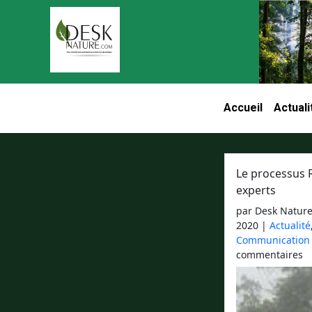
Aller au contenu principal
Accueil
Actuali
Navigation pri
Le processus 
experts
par Desk Natur
2020
|
Actualité
Communication
commentaires