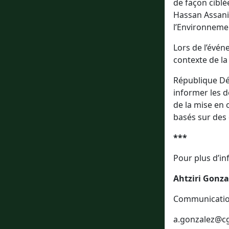
de façon ciblé
Hassan Assani
l’Environneme
Lors de l’évén
contexte de l
République Dém
informer les d
de la mise en 
basés sur des 
***
Pour plus d’in
Ahtziri Gonza
Communicatio
a.gonzalez@cg