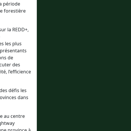
la période
e forestière
sur la REDD+,
e
s les plus
eprésentants
ons de
cuter des
é, l’efficience
des défis les
rovinces dans
te au centre
ightway
’une province à