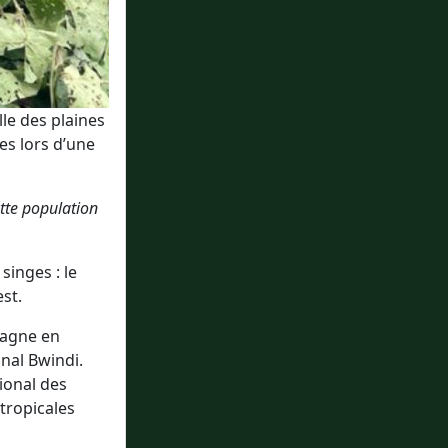
lle des plaines
es lors d’une
ette population
singes : le
est.
tagne en
onal Bwindi.
ional des
 tropicales