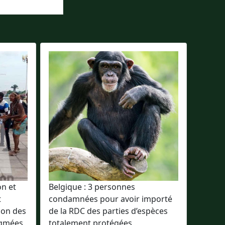
on et
Belgique : 3 personnes
t
condamnées pour avoir importé
ion des
de la RDC des parties d’espèces
ygmées
totalement protégées