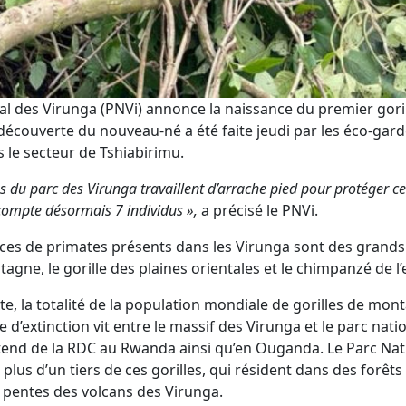
al des Virunga (PNVi) annonce la naissance du premier gori
 découverte du nouveau-né a été faite jeudi par les éco-gard
s le secteur de Tshiabirimu.
s du parc des Virunga travaillent d’arrache pied pour protéger c
compte désormais 7 individus »,
a précisé le PNVi.
ces de primates présents dans les Virunga sont des grands 
agne, le gorille des plaines orientales et le chimpanzé de l’
te, la totalité de la population mondiale de gorilles de mon
e d’extinction vit entre le massif des Virunga et le parc nati
étend de la RDC au Rwanda ainsi qu’en Ouganda. Le Parc Nat
plus d’un tiers de ces gorilles, qui résident dans des forêts
 pentes des volcans des Virunga.