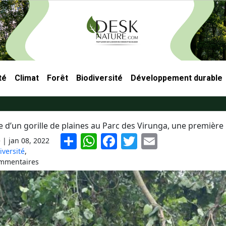
té
Climat
Forêt
Biodiversité
Développement durable
ncipale
 d’un gorille de plaines au Parc des Virunga, une première
S
W
F
T
E
e |
jan 08, 2022
h
h
a
w
m
iversité
,
mmentaires
ar
at
c
itt
ai
e
s
e
er
l
A
b
p
o