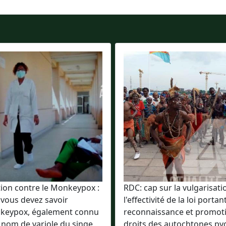
tion contre le Monkeypox :
RDC: cap sur la vulgarisati
 vous devez savoir
l'effectivité de la loi portan
keypox, également connu
reconnaissance et promot
 nom de variole du singe,
droits des autochtones p