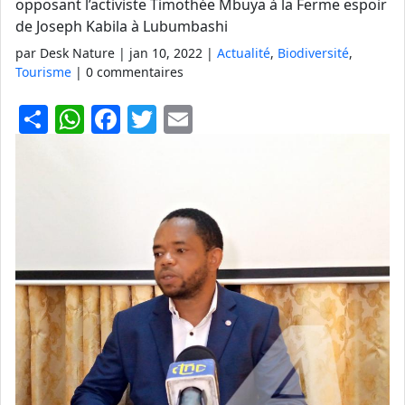
opposant l’activiste Timothée Mbuya à la Ferme espoir
de Joseph Kabila à Lubumbashi
par Desk Nature |
jan 10, 2022
|
Actualité
,
Biodiversité
,
Tourisme
| 0 commentaires
S
W
F
T
E
h
h
a
w
m
ar
at
c
itt
ai
e
s
e
er
l
A
b
p
o
p
o
k