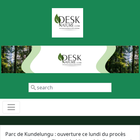
Aller au contenu principal
Rechercher
Parc de Kundelungu : ouverture ce lundi du procès