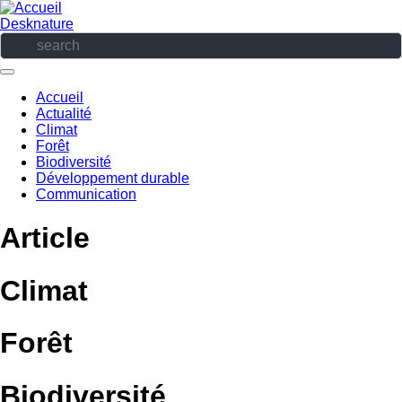
Aller
au
Desknature
contenu
principal
Accueil
Actualité
Navigation
Climat
principale
Forêt
Biodiversité
Développement durable
Communication
Article
Climat
Forêt
Biodiversité