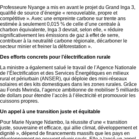
Professeure Nyange a mis en avant le projet du Grand Inga 3,
qualifié de source d’énergie « renouvelable, propre et
compétitive ». Avec une empreinte carbone sur trente ans
estimée à seulement 0,015 % de celle d’une centrale à
charbon équivalente, Inga 3 devrait, selon elle, « réduire
significativement les émissions de gaz à effet de serre,
contribuer à la neutralité carbone régionale, décarboner le
secteur minier et freiner la déforestation ».
Des efforts concrets pour l’électrification rurale
La ministre a également salué le travail de l’Agence Nationale
de l’Électrification et des Services Énergétiques en milieux
rural et périurbain (ANSER), qui déploie des mini-réseaux
solaires et des kits domestiques dans les zones rurales. Grâce
au Fonds Mwinda, l’agence ambitionne de mobiliser 5 milliards
de dollars pour étendre l’accès à l’électricité et promouvoir les
cuissons propres.
Un appel à une transition juste et équitable
Pour Marie Nyange Ndambo, la réussite d’une « transition
juste, souveraine et efficace, qui allie climat, développement et
dignité », dépend de financements massifs que les pays en
développement ne peuvent réunir seuls. Elle a lancé un appel