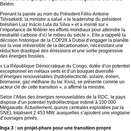
Belém.
Prenant la parole au nom du Président Félix-Antoine
Tshisekedi, la ministre a salué « le leadership du président
brésilien Luiz Inácio Lula da Silva » et a insisté sur «
l’importance de fédérer les efforts mondiaux pour atteindre la
neutralité carbone d’ici le milieu du siècle ». Elle a rappelé la
décision historique de la COP28 à Dubaï d’engager la planète
sur la voie irréversible de la décarbonation, nécessitant une
réduction drastique des émissions et une sortie progressive
des énergies fossiles.
« La République Démocratique du Congo, dotée d’un potentiel
exceptionnel en métaux verts et d’un bouquet diversifié
d’énergies renouvelables (hydroélectricité, solaire, éolien,
biomasse, gaz méthane du lac Kivu), se présente comme un
acteur clé de cette transition », a affirmé la ministre.
Selon l’Atlas des énergies renouvelables de la RDC, le pays
dispose d’un potentiel hydroélectrique estimé à 100 000
Mégawatts. Actuellement, quinze centrales exploitées par la
SNEL totalisent 2 453 MW, auxquelles s’ajoutent une vingtaine
d’ouvrages privés.
Inga 3 : un projet-phare pour une transition propre