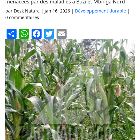
menacées par des maladies à Buzi et Mbinga Nord
par Desk Nature |
jan 16, 2026
|
Développement durable
|
0 commentaires
S
W
F
T
E
h
h
a
w
m
ar
at
c
itt
ai
e
s
e
er
l
A
b
p
o
p
o
k