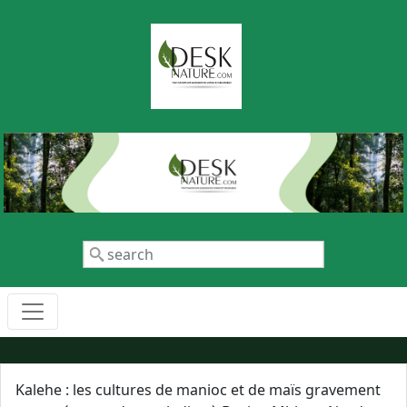
Aller au contenu principal
Rechercher
Kalehe : les cultures de manioc et de maïs gravement