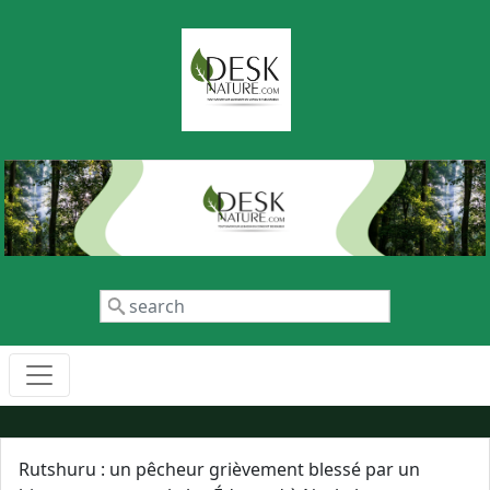
Aller au contenu principal
Rechercher
Rutshuru : un pêcheur grièvement blessé par un