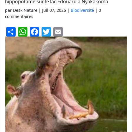
hippopotame sur le lac Édouard à Nyakakoma
par Desk Nature |
Juil 07, 2026
|
Biodiversité
| 0
commentaires
S
W
F
T
E
h
h
a
w
m
ar
at
c
itt
ai
e
s
e
er
l
A
b
p
o
p
o
k