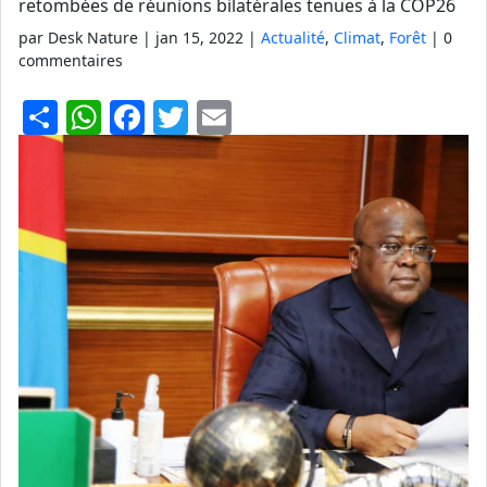
retombées de réunions bilatérales tenues à la COP26
par Desk Nature |
jan 15, 2022
|
Actualité
,
Climat
,
Forêt
| 0
commentaires
S
W
F
T
E
h
h
a
w
m
ar
at
c
itt
ai
e
s
e
er
l
A
b
p
o
p
o
k