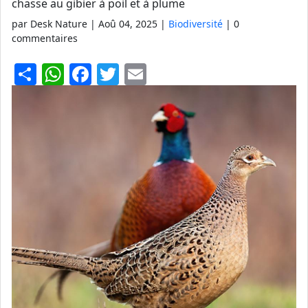
chasse au gibier à poil et à plume
par Desk Nature |
Aoû 04, 2025
|
Biodiversité
| 0
commentaires
S
W
F
T
E
h
h
a
w
m
ar
at
c
itt
ai
e
s
e
er
l
A
b
p
o
p
o
k