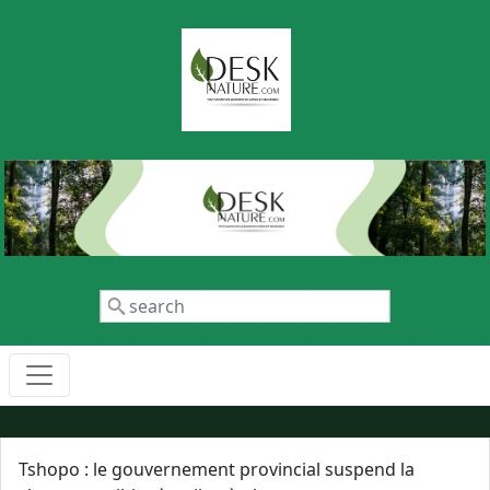
Aller au contenu principal
Rechercher
Tshopo : le gouvernement provincial suspend la