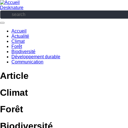
Aller
au
Desknature
contenu
principal
Accueil
Actualité
Navigation
Climat
principale
Forêt
Biodiversité
Développement durable
Communication
Article
Climat
Forêt
Biodiversité