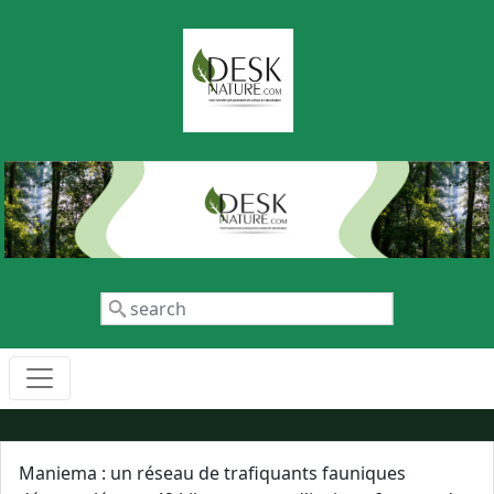
Aller au contenu principal
Rechercher
Maniema : un réseau de trafiquants fauniques