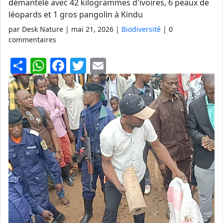
démantelé avec 42 kilogrammes d'ivoires, 6 peaux de
léopards et 1 gros pangolin à Kindu
par Desk Nature |
mai 21, 2026
|
Biodiversité
| 0
commentaires
S
W
F
T
E
h
h
a
w
m
ar
at
c
itt
ai
e
s
e
er
l
A
b
p
o
p
o
k