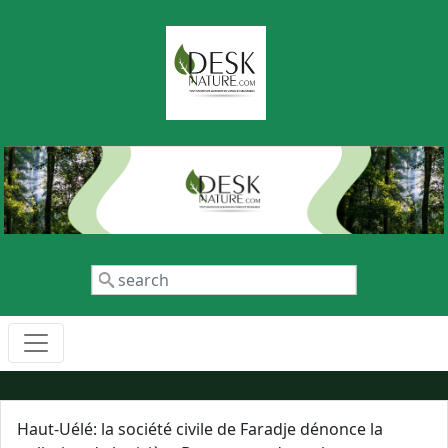
Aller au contenu principal
Rechercher
Haut-Uélé: la société civile de Faradje dénonce la