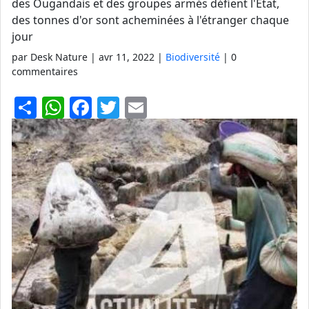
des Ougandais et des groupes armés défient l'État,
des tonnes d'or sont acheminées à l'étranger chaque
jour
par Desk Nature |
avr 11, 2022
|
Biodiversité
| 0
commentaires
S
W
F
T
E
h
h
a
w
m
ar
at
c
itt
ai
e
s
e
er
l
A
b
p
o
p
o
k