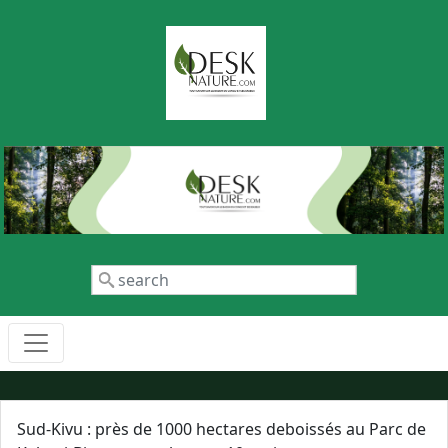
Aller au contenu principal
Rechercher
Sud-Kivu : près de 1000 hectares deboissés au Parc de