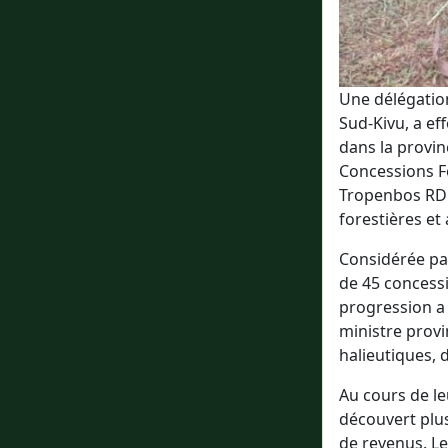
Une délégation
Sud-Kivu, a ef
dans la provin
Concessions Fo
Tropenbos RDC,
forestières et
Considérée pa
de 45 concess
progression a 
ministre provi
halieutiques, d
Au cours de le
découvert plus
de revenus. L