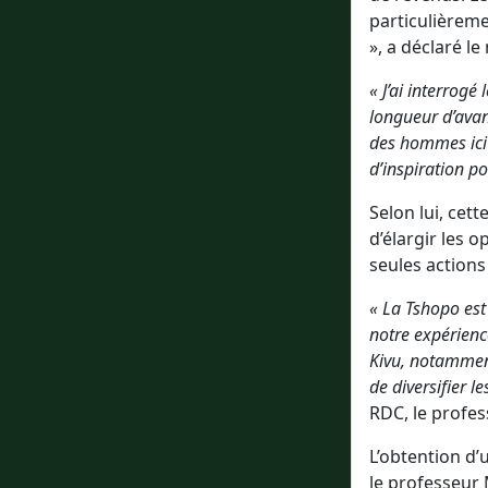
particulièreme
», a déclaré le
« J’ai interrog
longueur d’avan
des hommes ici 
d’inspiration po
Selon lui, cet
d’élargir les 
seules actions
« La Tshopo est
notre expérien
Kivu, notamment
de diversifier l
RDC, le profe
L’obtention d’
le professeur 