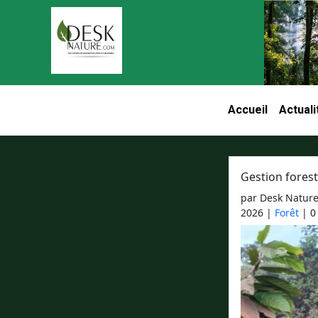
Aller au contenu principal
Accueil
Actuali
Navigation pri
Gestion forest
par Desk Natur
2026
|
Forêt
| 0