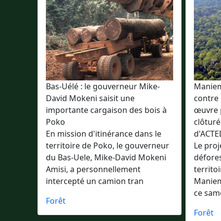
Bas-Uélé : le gouverneur Mike-
Maniema
David Mokeni saisit une
contre 
importante cargaison des bois à
œuvre 
Poko
clôturé
En mission d'itinérance dans le
d'ACTE
territoire de Poko, le gouverneur
Le proj
du Bas-Uele, Mike-David Mokeni
défores
Amisi, a personnellement
territo
intercepté un camion tran
Maniema
ce same
Forêt
Forêt