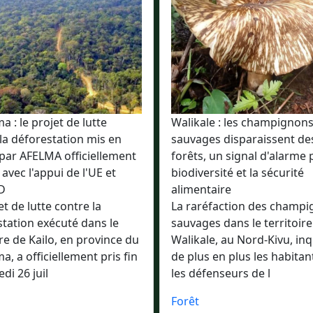
 : le projet de lutte
Walikale : les champignon
la déforestation mis en
sauvages disparaissent de
par AFELMA officiellement
forêts, un signal d'alarme 
 avec l'appui de l'UE et
biodiversité et la sécurité
D
alimentaire
et de lutte contre la
La raréfaction des champ
tation exécuté dans le
sauvages dans le territoire
ire de Kailo, en province du
Walikale, au Nord-Kivu, inq
, a officiellement pris fin
de plus en plus les habitan
di 26 juil
les défenseurs de l
Forêt