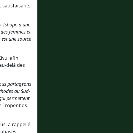
 satisfaisants
la Tshopo a une
n des femmes et
 est une source
ivu, afin
 au-delà des
nous partageons
thodes du Sud-
 qui permettent
 de Tropenbos
us, a rappellé
s phases