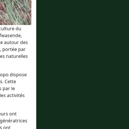
culture du
Bafwasende,
ce autour des
, portée par
es naturelles
hopo dispose
s. Cette
s par le
es activités
eurs ont
 génératrices
s ont