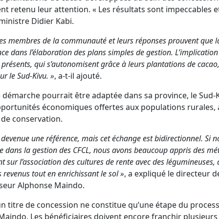
nt retenu leur attention. « Les résultats sont impeccables et
 ministre Didier Kabi.
é les membres de la communauté et leurs réponses prouvent que 
ce dans l’élaboration des plans simples de gestion. L’implicatio
présents, qui s’autonomisent grâce à leurs plantations de cacao,
ur le Sud-Kivu. »
, a-t-il ajouté.
te démarche pourrait être adaptée dans sa province, le Sud-K
opportunités économiques offertes aux populations rurales,
 de conservation.
 devenue une référence, mais cet échange est bidirectionnel. Si 
ce dans la gestion des CFCL, nous avons beaucoup appris des mé
 sur l’association des cultures de rente avec des légumineuses,
es revenus tout en enrichissant le sol »
, a expliqué le directeur
sseur Alphonse Maindo.
un titre de concession ne constitue qu’une étape du process
Maindo. Les bénéficiaires doivent encore franchir plusieur