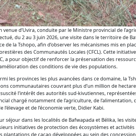
 venue d’Uvira, conduite par le Ministre provincial de l’agri
fectué, du 2 au 3 juin 2026, une visite dans le territoire de 
ce de la Tshopo, afin d’observer les mécanismes mis en pla
restières des Communautés Locales (CFCL). Cette initiative
 a pour objectif de renforcer la préservation des ressourc
 amélioration des conditions de vie des populations.
rmi les provinces les plus avancées dans ce domaine, la Ts
ions communautaires couvrant plus d’un million de hectare
suscité l’intérêt des autorités sud-kivutiennes, représentée
ncial chargé notamment de l’agriculture, de l’alimentation, d
e l’élevage et de l’économie verte, Didier Kabi.
ur séjour dans les localités de Bafwapada et Bélika, les visit
ieurs initiatives de protection des écosystèmes et activités
es plantations de cacao développées au sein des concession