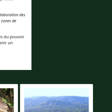
laboration des
s zones de
ès du pouvoir
enir un