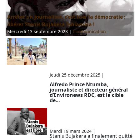
Arrêter un journaliste, c’est tuer la démocratie :
libérez Stanis Bujakera Tshiamala !
Mercredi 13 septembre 2023
|
Communication
Menaces contre un
journaliste
environnemental en RDC :
un homme d’affaires belge
en cause
Jeudi 25 décembre 2025
|
Communication
Alfredo Prince Ntumba,
journaliste et directeur général
d’Environews RDC, est la cible
de…
RDC: Stanis Bujakera a
finalement quitté la prison
de Makala
Mardi 19 mars 2024
|
Communication
Stanis Bujakera a finalement quitté