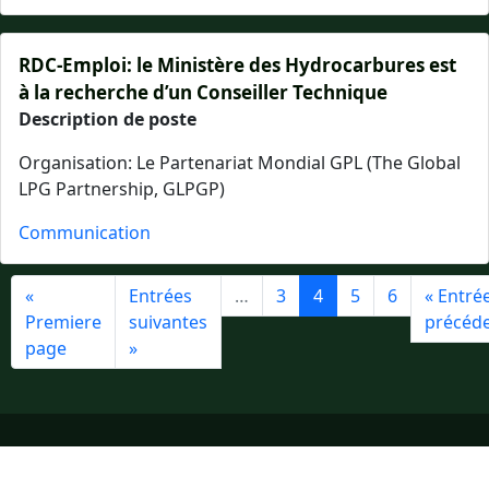
RDC-Emploi: le Ministère des Hydrocarbures est
à la recherche d’un Conseiller Technique
Description de poste
Organisation: Le Partenariat Mondial GPL (The Global
LPG Partnership, GLPGP)
Communication
Pagination
Première page
Page précédente
Page
Page courante
Page
Page
Page su
«
Entrées
…
3
4
5
6
« Entré
Premiere
suivantes
précéd
page
»