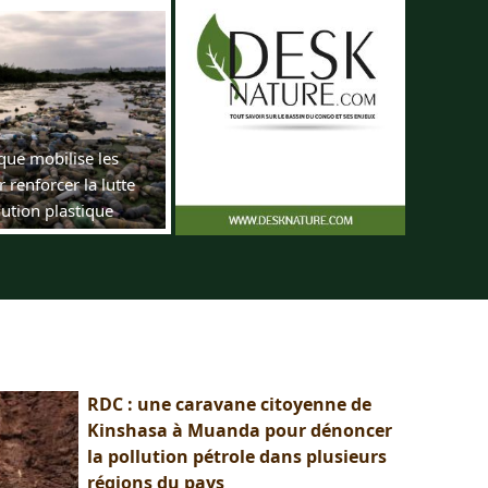
que mobilise les
 renforcer la lutte
lution plastique
RDC : une caravane citoyenne de
Kinshasa à Muanda pour dénoncer
la pollution pétrole dans plusieurs
régions du pays