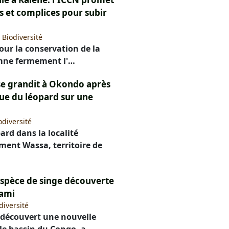
s et complices pour subir
|
Biodiversité
pour la conservation de la
mne fermement l'…
ose grandit à Okondo après
ue du léopard sur une
odiversité
ard dans la localité
ent Wassa, territoire de
espèce de singe découverte
mami
diversité
t découvert une nouvelle