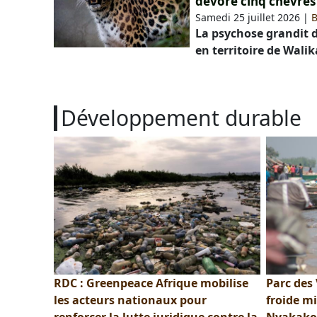
dévoré cinq chèvres
Samedi 25 juillet 2026
|
B
La psychose grandit 
en territoire de Wali
Développement durable
RDC : Greenpeace Afrique mobilise
Parc des
les acteurs nationaux pour
froide mi
renforcer la lutte juridique contre la
Nyakakom