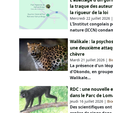
la traque des auteur
la rigueur de la loi
Mercredi 22 juillet 2026
L'Institut congolais 
nature (ICCN) conda
Walikale : la psych
une deuxième attaq
chèvre
Mardi 21 juillet 2026
|
Bi
La présence d'un léop
d'Okondo, en groupem
Walikale…
RDC : une nouvelle 
dans le Parc de Lo
Jeudi 16 juillet 2026
|
Bio
Des scientifiques on