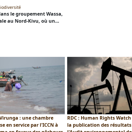
iodiversité
dans le groupement Wassa,
kale au Nord-Kivu, où un…
 Virunga : une chambre
RDC : Human Rights Watch
se en service par l'ICCN à
la publication des résultats
a en faveur des pêcheurs
l'Audit environnemental de