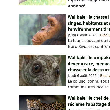
espèce de singe dans 
annoncé…
Walikale : la chasse 
singes, habitants et
l'environnement tir
Jeudi 6 août 2026
|
Biodiv
La faune sauvage du te
Nord-Kivu, est confro
Walikale : le « mpa
devenu rare, menacé 
chasse et la destruc
Jeudi 6 août 2026
|
Biodiv
Le colugo, connu sous 
communautés locales d
Walikale : le chef 
réclame l'abattage 