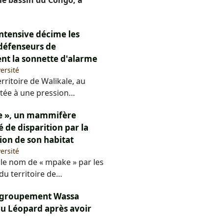
le bassin du Congo, a
intensive décime les
 défenseurs de
ent la sonnette d'alarme
ersité
rritoire de Walikale, au
ntée à une pression…
ke », un mammifère
de disparition par la
tion de son habitat
ersité
le nom de « mpake » par les
u territoire de…
de groupement Wassa
du Léopard après avoir