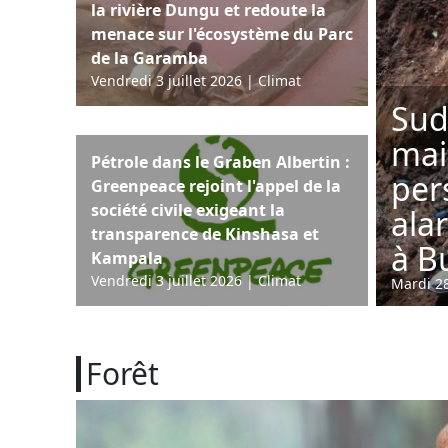
la rivière Dungu et redoute la
menace sur l'écosystème du Parc
de la Garamba
Vendredi 3 juillet 2026
|
Climat
Sud
mai
Pétrole dans le Graben Albertin :
per
Greenpeace rejoint l'appel de la
société civile exigeant la
ala
transparence de Kinshasa et
à B
Kampala
Vendredi 3 juillet 2026
|
Climat
Mardi 28
Forêt