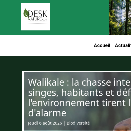
Aller au contenu principal
Accueil
Actuali
Navigation pri
Walikale : la chasse int
singes, habitants et dé
l'environnement tirent 
d'alarme
Jeudi 6 août 2026
|
Biodiversité