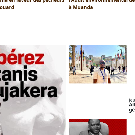
douard
à Muanda
M
j
e
u
b
Je
Al
gé
R
f