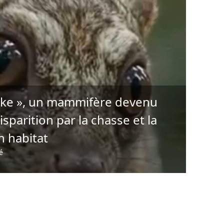
pake », un mammifère devenu
sparition par la chasse et la
n habitat
é