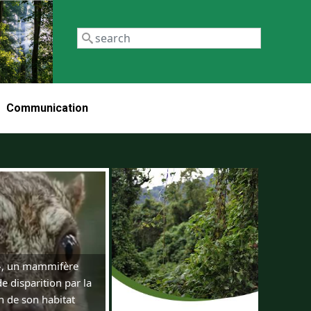
Recherch
Communication
 », un mammifère
 disparition par la
n de son habitat