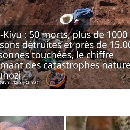
-Kivu : 50 morts, plus de 1000
sons détruites et près de 15.0
sonnes touchées, le chiffre
rmant des catastrophes nature
uhozi
 avril 2026
|
Climat