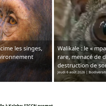
écime les singes,
Walikale : le « m
nvironnement
rare, menacé de di
destruction de so
Jeudi 6 août 2026
|
Biodiversit
lle à Kalehe: l'ICCN promet