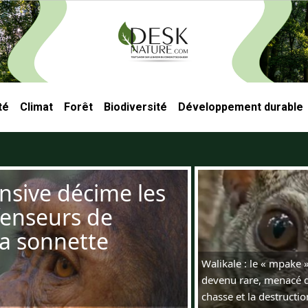
té
Climat
Forêt
Biodiversité
Développement durable
ncipale
ensive décime les
fenseurs de
la sonnette
Walikale : le « mpake
devenu rare, menacé de
chasse et la destructio