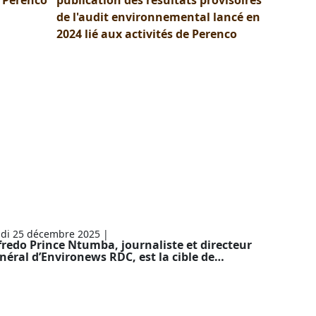
de l'audit environnemental lancé en
2024 lié aux activités de Perenco
enaces contre un
ournaliste
nvironnemental en RDC :
n homme d’affaires
elge en cause
udi 25 décembre 2025
|
Communication
fredo Prince Ntumba, journaliste et directeur
néral d’Environews RDC, est la cible de…
DC: Stanis Bujakera a
inalement quitté la